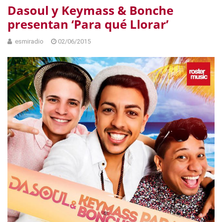
Dasoul y Keymass & Bonche
presentan ‘Para qué Llorar’
esmiradio
02/06/2015