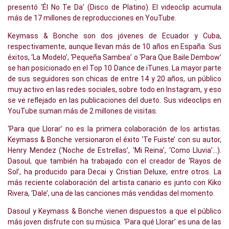
presentó ‘Él No Te Da’ (Disco de Platino). El videoclip acumula
más de 17 millones de reproducciones en YouTube.
Keymass & Bonche son dos jóvenes de Ecuador y Cuba,
respectivamente, aunque llevan más de 10 años en España. Sus
éxitos, ‘La Modelo’, ‘Pequeña Sambea’ o ‘Para Que Baile Dembow’
se han posicionado en el Top 10 Dance de iTunes. La mayor parte
de sus seguidores son chicas de entre 14 y 20 años, un público
muy activo en las redes sociales, sobre todo en Instagram, y eso
se ve reflejado en las publicaciones del dueto. Sus videoclips en
YouTube suman más de 2 millones de visitas.
‘Para que Llorar’ no es la primera colaboración de los artistas.
Keymass & Bonche versionaron el éxito ‘Te Fuiste’ con su autor,
Henry Mendez (‘Noche de Estrellas’, ‘Mi Reina’, ‘Como Lluvia’…).
Dasoul, que también ha trabajado con el creador de ‘Rayos de
Sol’, ha producido para Decai y Cristian Deluxe, entre otros. La
más reciente colaboración del artista canario es junto con Kiko
Rivera, ‘Dale’, una de las canciones más vendidas del momento.
Dasoul y Keymass & Bonche vienen dispuestos a que el público
más joven disfrute con su música. ‘Para qué Llorar’ es una de las