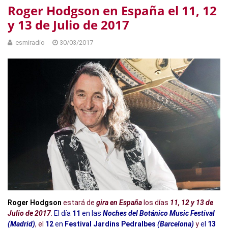
Roger Hodgson en España el 11, 12
y 13 de Julio de 2017
esmiradio
30/03/2017
Roger Hodgson
estará de
gira en España
los días
11, 12 y 13 de
Julio de 2017
.
El día
11
en las
Noches del Botánico Music Festival
(Madrid)
, el
12
en
Festival Jardins Pedralbes
(Barcelona)
y
el
13