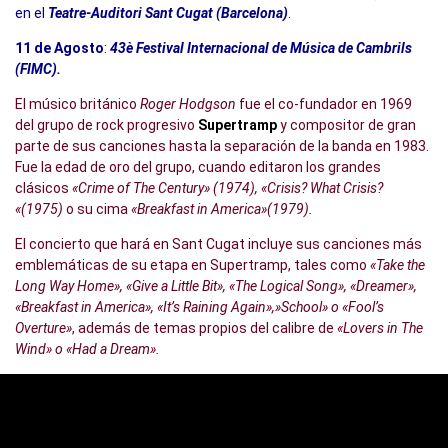
en el
Teatre-Auditori Sant Cugat (Barcelona)
.
11 de Agosto
:
43è Festival Internacional de Música de Cambrils
(FIMC).
El músico británico
Roger Hodgson
fue el co-fundador en 1969
del grupo de rock progresivo
Supertramp
y compositor de gran
parte de sus canciones hasta la separación de la banda en 1983.
Fue la edad de oro del grupo, cuando editaron los grandes
clásicos
«Crime of The Century» (1974), «Crisis? What Crisis?
«(1975)
o su cima
«Breakfast in America»(1979).
El concierto que hará en Sant Cugat incluye sus canciones más
emblemáticas de su etapa en Supertramp, tales como
«Take the
Long Way Home», «Give a Little Bit», «The Logical Song», «Dreamer»,
«Breakfast in America», «It’s Raining Again»,»School» o «Fool’s
Overture»
, además de temas propios del calibre de
«Lovers in The
Wind» o «Had a Dream».