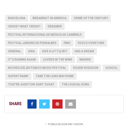
BARCELONA
BREAKFAST IN AMERICA
CRIME OF THE CENTURY
CRISIS? WHAT CRISIS?
DREAMER
FESTIVAL INTERNACIONAL DE MÚSICA DE CAMBRILS
FESTIVAL JARDINS DE PEDRALBES
FIMC
FOOL'S OVERTURE
GENERAL
GIRA
GIVE A LITTLE BIT
HAD A DREAM
IT'S RAINING AGAIN
LOVERS IN THE WIND
MADRID
NOCHES DEL BOTÁNICO MUSIC FESTIVAL
ROGER HODGSON
SCHOOL
SUPERTRAMP
TAKE THE LONG WAY HOME
TEATRE-AUDITORI SANT CUGAT
THE LOGICAL SONG
SHARE
PUBLICACIÓN ANTERIOR