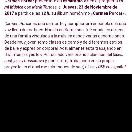
Carmen Porcar
presentará en
esmiradio.es
en el programa
Es
mi Música
con
María Tortosa
, el
Jueves, 23 de Noviembre de
2017
a partir de las
12 h.
su álbum homónimo
«Carmen Porcar».
Carmen Porcar
es una cantante y compositora española con una
voz llena de matices. Nacida en Barcelona, fué criada en el seno
de una familia vinculada a la música desde varias generaciones.
Desde muy joven tomo clases de canto y de diferentes estilos
de baile y expresión corporal. Actualmente esta trabajando en
distintos proyectos. Por un lado versionando clásicos del
blues,
soul, jazz y bossanova
y, por el otro, trabajando en su propio
proyecto en el cual mezcla toques de
soul, blues y R&B en español.