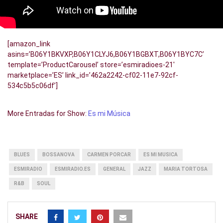
[amazon_link
asins=’B06Y1BKVXP,B06Y1CLYJ6,B06Y1BGBXT,B06Y1BYC7C’
template=’ProductCarousel’ store=’esmiradioes-21′
marketplace=’ES’ link_id=’462a2242-cf02-11e7-92cf-
534c5b5c06df’]
More Entradas for Show:
Es mi Música
BLUES
BOSSANOVA
CARMEN PORCAR
ES MI MUSICA
ESMIRADIO
ESMIRADIO.ES
GENERAL
JAZZ
MARIA TORTOSA
R&B
SOUL
SHARE